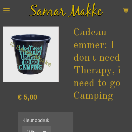
Ga
direct
naar
de
Cadeau
hoofdinhoud
emmer: I
don't need
Therapy, i
need to go
Camping
€ 5,00
Kleur opdruk