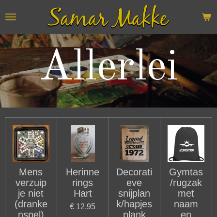
Ga
direct
naar
de
Allerlei
hoofdinhoud
Mens
Herinne
Decorati
Gymtas
verzuip
rings
eve
/rugzak
je niet
Hart
snijplan
met
(dranke
k/hapjes
naam
€ 12,95
nspel)
plank
en