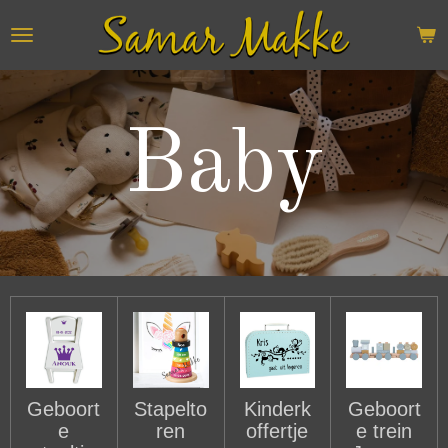
Ga
direct
naar
de
hoofdinhoud
Baby
Geboort
Stapelto
Kinderk
Geboort
e
ren
offertje
e trein