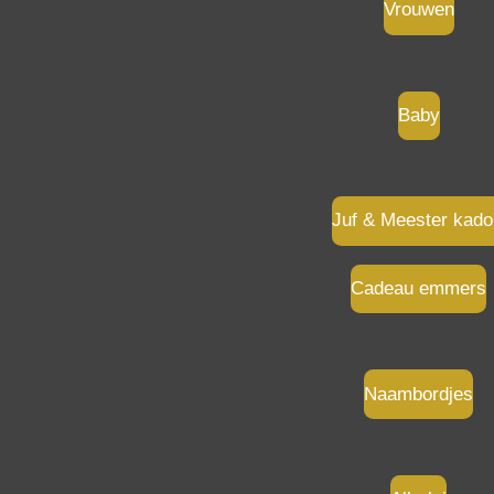
Vrouwen
Baby
Juf & Meester kado
Cadeau emmers
Naambordjes