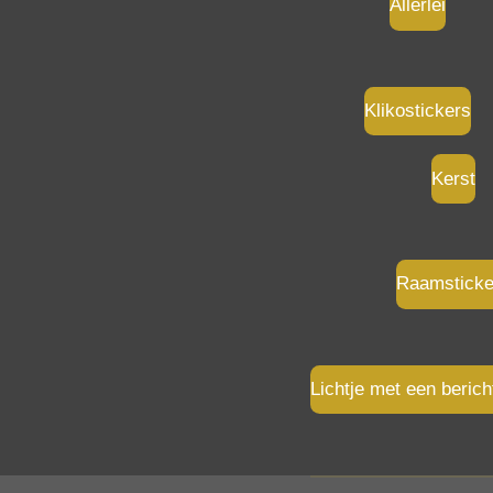
Allerlei
Klikostickers
Kerst
Raamsticke
Lichtje met een berich