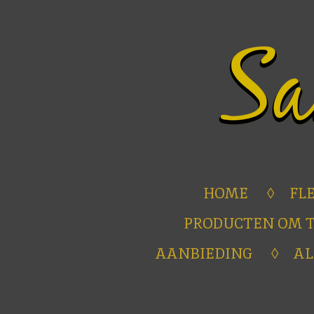
Ga
direct
naar
de
hoofdinhoud
HOME
FL
PRODUCTEN OM 
AANBIEDING
A