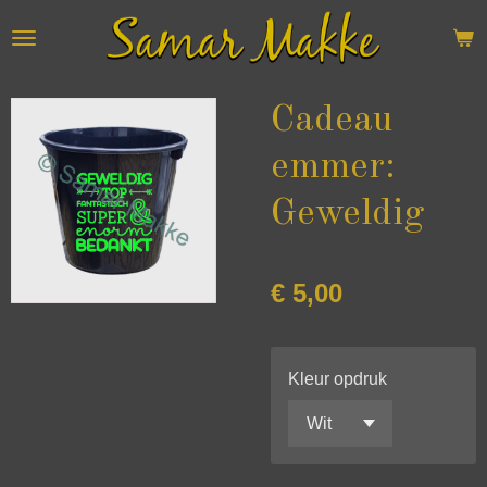
Ga
direct
naar
de
Cadeau
hoofdinhoud
emmer:
Geweldig
€ 5,00
Kleur opdruk