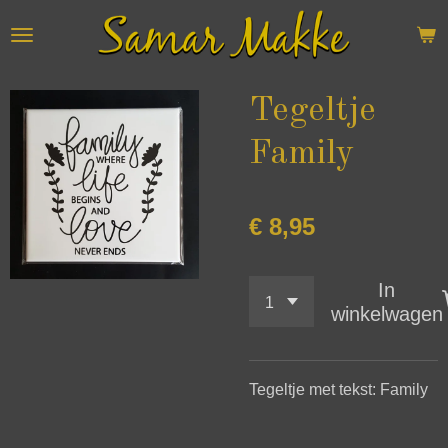
Ga
direct
naar
de
Tegeltje
hoofdinhoud
Family
€ 8,95
In
winkelwagen
Tegeltje met tekst: Family