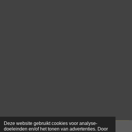
Deze website gebruikt cookies voor analyse-
doeleinden en/of het tonen van advertenties. Door
© 2021 - 2026 Samar Makke