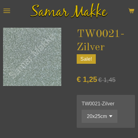
Ga
direct
naar
de
TW0021-
hoofdinhoud
Zilver
Sale!
€ 1,25
€ 1,45
TW0021-Zilver