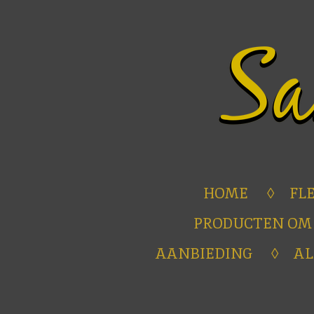
Ga
direct
naar
de
hoofdinhoud
HOME
FL
PRODUCTEN OM
AANBIEDING
A