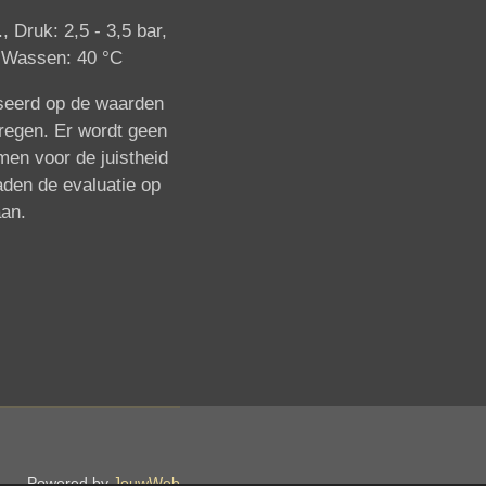
 Druk: 2,5 - 3,5 bar,
, Wassen: 40 °C
aseerd op de waarden
rkregen. Er wordt geen
men voor de juistheid
aden de evaluatie op
aan.
Powered by
JouwWeb