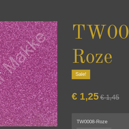
TW00
Roze
Sale!
€ 1,25
€ 1,45
TW0008-Roze