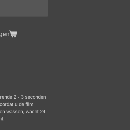
agen
x
rende 2 - 3 seconden
oordat u de film
iten wassen, wacht 24
ht.