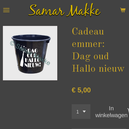
Ga
direct
naar
de
Cadeau
hoofdinhoud
emmer:
Dag oud
Hallo nieuw
€ 5,00
In
winkelwagen