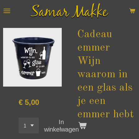
Ga
direct
naar
de
Cadeau
hoofdinhoud
emmer
Wijn
waarom in
een glas als
je een
€ 5,00
emmer hebt
In
winkelwagen