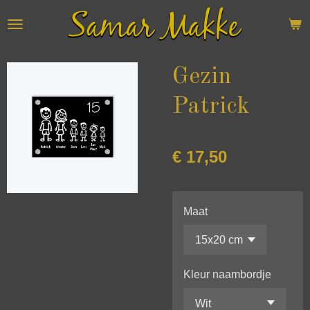
Ga
direct
naar
de
Gezin
hoofdinhoud
Patrick
€ 17,50
Maat
Kleur naambordje