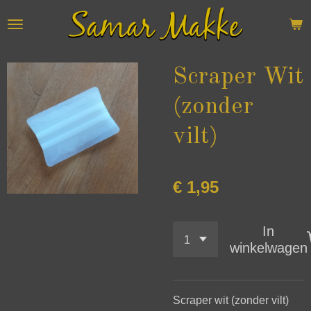
Ga
direct
naar
de
Scraper Wit
hoofdinhoud
(zonder
vilt)
€ 1,95
In
winkelwagen
Scraper wit (zonder vilt)