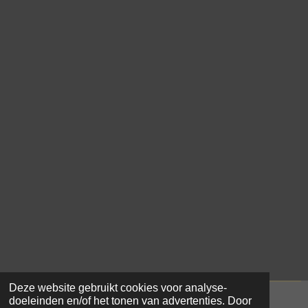
Deze website gebruikt cookies voor analyse-
doeleinden en/of het tonen van advertenties. Door
© 2021 - 2026 Samar Makke