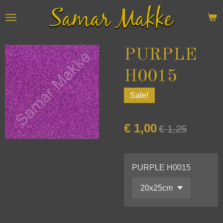
Ga
direct
naar
de
PURPLE
hoofdinhoud
H0015
Sale!
€ 1,00
€ 1,25
PURPLE H0015