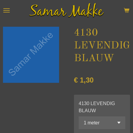
Ga
direct
naar
de
4130
hoofdinhoud
LEVENDIG
BLAUW
€ 1,30
4130 LEVENDIG
BLAUW