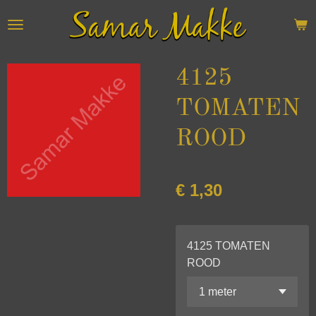
Ga
direct
naar
de
4125
hoofdinhoud
TOMATEN
ROOD
€ 1,30
4125 TOMATEN
ROOD