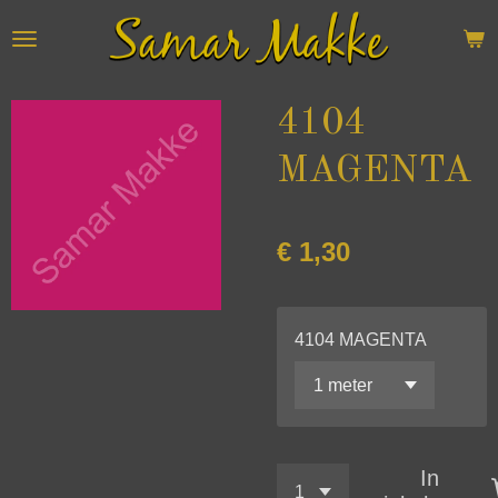
Ga
direct
naar
de
4104
hoofdinhoud
MAGENTA
€ 1,30
4104 MAGENTA
In