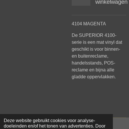
winkelwagen
4104 MAGENTA
De SUPERIOR 4100-
serie is een mat vinyl dat
geschikt is voor binnen-
en buitenreclame,
handelsstands, POS-
reclame en bijna alle
gladde oppervlakken.
Deze website gebruikt cookies voor analyse-
doeleinden en/of het tonen van advertenties. Door
© 2021 - 2026 Samar Makke