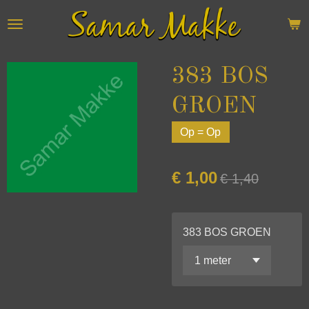
Ga
direct
naar
de
383 BOS
hoofdinhoud
GROEN
Op = Op
€ 1,00
€ 1,40
383 BOS GROEN