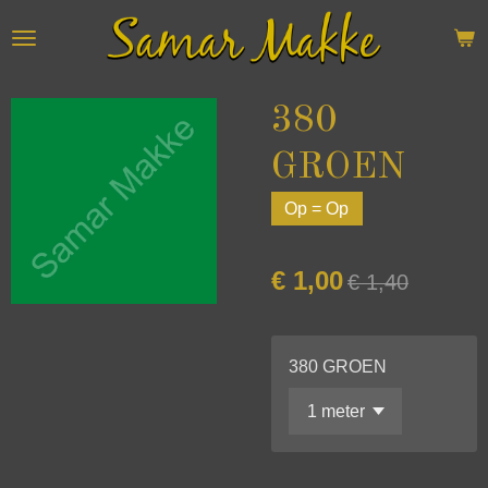
Ga
direct
naar
de
380
hoofdinhoud
GROEN
Op = Op
€ 1,00
€ 1,40
380 GROEN