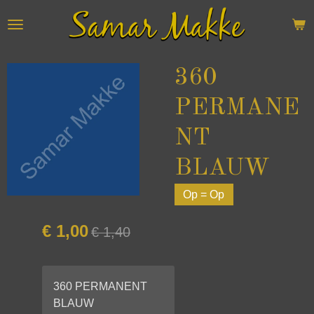
Ga
direct
naar
de
360
hoofdinhoud
PERMANE
NT
BLAUW
Op = Op
€ 1,00
€ 1,40
360 PERMANENT
BLAUW