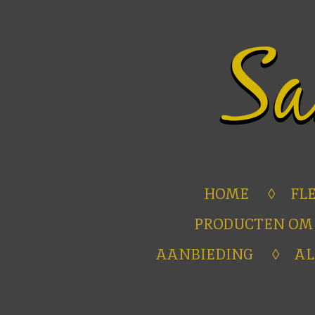
Ga
direct
naar
de
hoofdinhoud
HOME
FL
PRODUCTEN OM
AANBIEDING
A