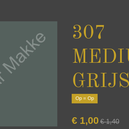
307
MEDI
GRIJ
Op = Op
€ 1,00
€ 1,40