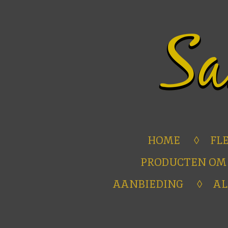
Ga
direct
naar
de
hoofdinhoud
HOME
FL
PRODUCTEN OM
AANBIEDING
A