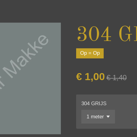
304 G
Op = Op
€ 1,00
€ 1,40
304 GRIJS