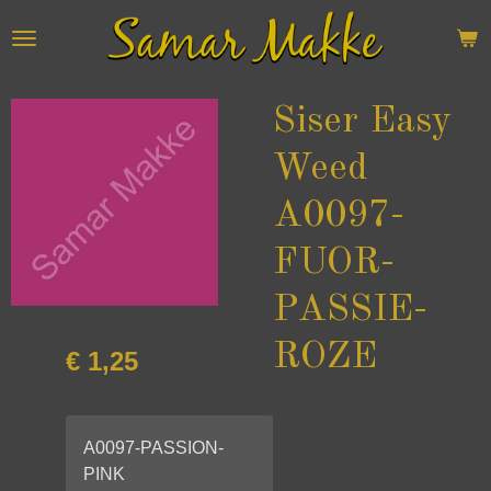
Ga
direct
naar
de
Siser Easy
hoofdinhoud
Weed
A0097-
FUOR-
PASSIE-
ROZE
€ 1,25
A0097-PASSION-
PINK