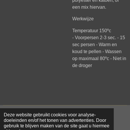
polyester en katoen, of
een mix hiervan.
Werkwijze
Temperatuur 150ºc
-
Voorpersen 2-3 sec. - 1
5
sec persen -
Warm en
koud te pellen -
Wassen
op maximaal 80ºc -
Niet in
de droger
Deze website gebruikt cookies voor analyse-
© 2021 - 2026 Samar Makke
doeleinden en/of het tonen van advertenties. Door
Powered by
JouwWeb
gebruik te blijven maken van de site gaat u hiermee