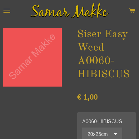
Ga
direct
naar
de
Siser Easy
hoofdinhoud
Weed
A0060-
HIBISCUS
€ 1,00
A0060-HIBISCUS