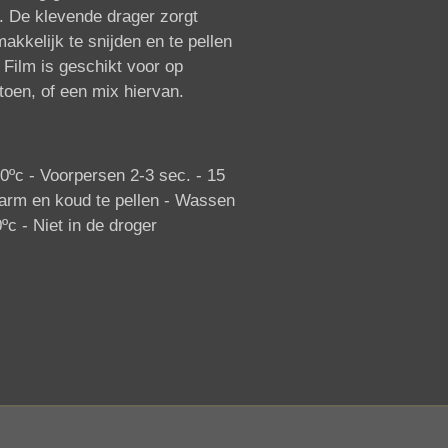
. De klevende drager zorgt
akkelijk te snijden en te pellen
 Film is geschikt voor op
toen, of een mix hiervan.
0ºc -
Voorpersen 2-3 sec. - 1
5
rm en koud te pellen -
Wassen
ºc -
Niet in de droger