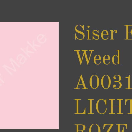
Siser 
Weed
A0031
LICH