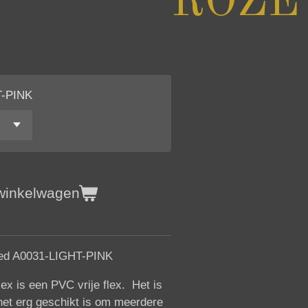
ROZE
T-PINK
 winkelwagen
ed A0031-LIGHT-PINK
lex is een PVC vrije flex. Het is
het erg geschikt is om meerdere