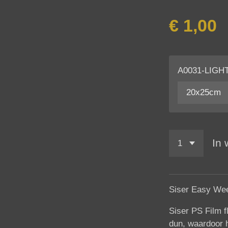
€ 1,00
A0031-LIGH
In
Siser Easy We
Siser PS Film f
dun, waardoor 