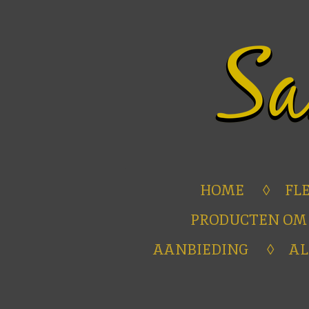
Ga
direct
naar
de
hoofdinhoud
HOME
FL
PRODUCTEN OM
AANBIEDING
A