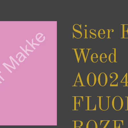
Siser 
Weed
A0024
FLUO