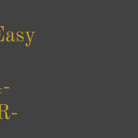
Easy
-
R-