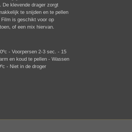
. De klevende drager zorgt
akkelijk te snijden en te pellen
 Film is geschikt voor op
toen, of een mix hiervan.
0ºc -
Voorpersen 2-3 sec. - 1
5
rm en koud te pellen -
Wassen
ºc -
Niet in de droger