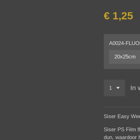
€ 1,25
A0024-FLU
In
Siser Easy W
Siser PS Film f
dun, waardoor 