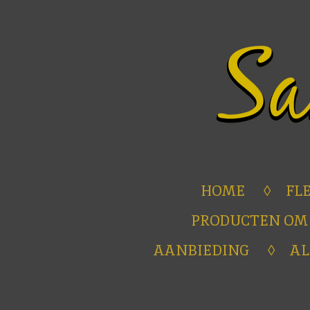
Ga
direct
naar
de
hoofdinhoud
HOME
FL
PRODUCTEN OM
AANBIEDING
A