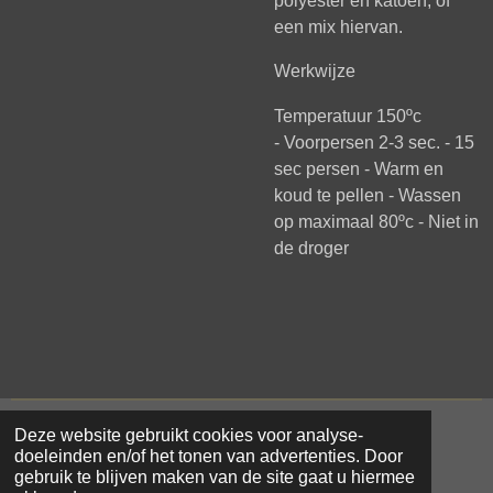
polyester en katoen, of
een mix hiervan.
Werkwijze
Temperatuur 150ºc
-
Voorpersen 2-3 sec. - 1
5
sec persen -
Warm en
koud te pellen -
Wassen
op maximaal 80ºc -
Niet in
de droger
Deze website gebruikt cookies voor analyse-
© 2021 - 2026 Samar Makke
doeleinden en/of het tonen van advertenties. Door
Powered by
JouwWeb
gebruik te blijven maken van de site gaat u hiermee