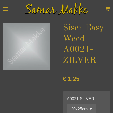
Ga
direct
naar
de
Siser Easy
hoofdinhoud
Weed
A0021-
ZILVER
€ 1,25
A0021-SILVER