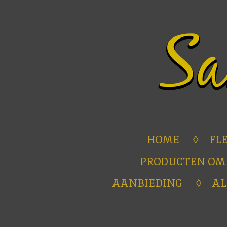
Ga
direct
naar
de
hoofdinhoud
HOME
FL
PRODUCTEN OM
AANBIEDING
A