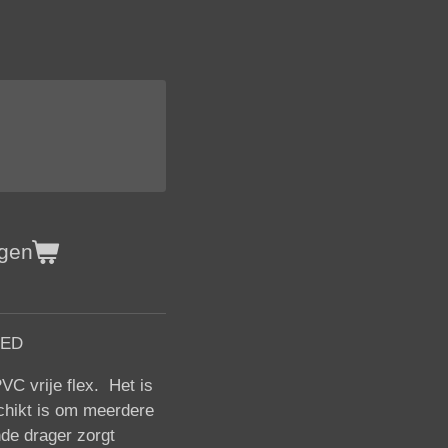
agen
-RED
VC vrije flex. Het is
chikt is om meerdere
nde drager zorgt