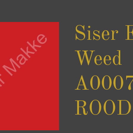
Siser 
Weed
A0007
ROOD