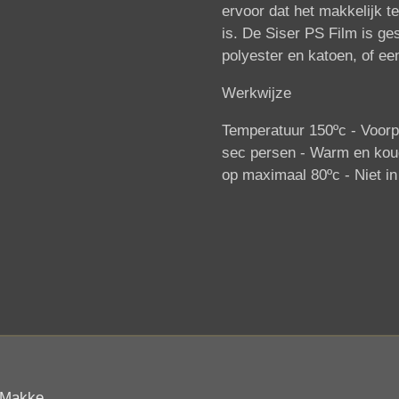
ervoor dat het makkelijk te
is. De Siser PS Film is ge
polyester en katoen, of ee
Werkwijze
Temperatuur 150ºc -
Voorp
sec persen -
Warm en koud
op maximaal 80ºc -
Niet i
 Makke