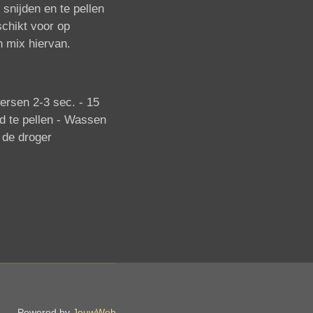
 snijden en te pellen
schikt voor op
n mix hiervan.
ersen 2-3 sec. - 1
5
 te pellen -
Wassen
n de droger
Powered by
JouwWeb