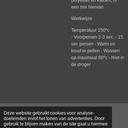
polyester en katoen, of
een mix hiervan.
Werkwijze
Temperatuur 150ºc
-
Voorpersen 2-3 sec. - 1
5
sec persen -
Warm en
koud te pellen -
Wassen
op maximaal 80ºc -
Niet in
de droger
Deze website gebruikt cookies voor analyse-
© 2021 - 2026 Samar Makke
doeleinden en/of het tonen van advertenties. Door
Powered by
JouwWeb
gebruik te blijven maken van de site gaat u hiermee