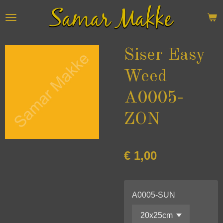
Ga
direct
naar
de
Siser Easy
hoofdinhoud
Weed
A0005-
ZON
€ 1,00
A0005-SUN