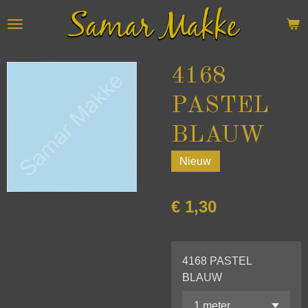
Ga
direct
naar
de
4168
hoofdinhoud
PASTEL
BLAUW
Nieuw
€ 1,30
4168 PASTEL
BLAUW