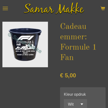
Ga
direct
naar
de
Cadeau
hoofdinhoud
emmer:
Formule 1
Fan
€ 5,00
Kleur opdruk