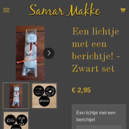
Ga
direct
naar
de
Een lichtje
hoofdinhoud
met een
berichtje! -
Zwart set
€ 2,95
Een lichtje met een
berichtje!