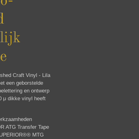
o-
d
ijk
e
ed Craft Vinyl - Lila
met een geborstelde
belettering en ontwerp
 μ dikke vinyl heeft
werkzaamheden
OR ATG Transfer Tape
de SUPERIOR®® MTG