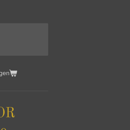
agen
OR