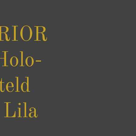
RIOR
Holo-
teld
 Lila