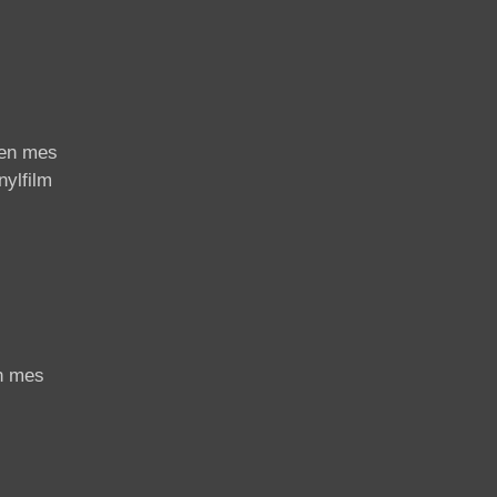
den mes
nylfilm
h mes