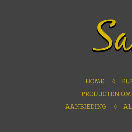
Ga
direct
naar
de
hoofdinhoud
HOME
FL
PRODUCTEN OM
AANBIEDING
A