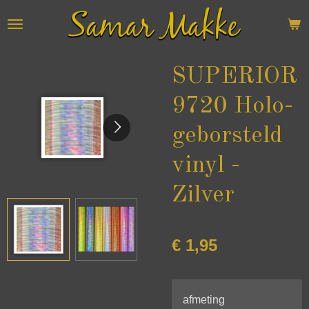
Ga
direct
naar
de
SUPERIOR
hoofdinhoud
9720 Holo-
geborsteld
vinyl -
Zilver
€ 1,95
afmeting