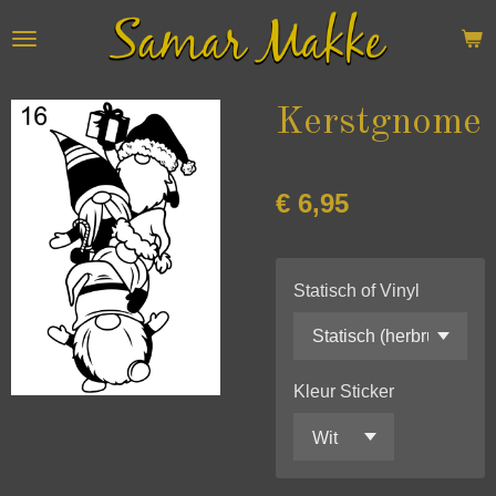
Ga
direct
naar
de
Kerstgnome
hoofdinhoud
€ 6,95
Statisch of Vinyl
Kleur Sticker