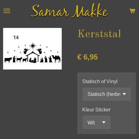
Ga
direct
naar
de
Kerststal
hoofdinhoud
€ 6,95
Statisch of Vinyl
Kleur Sticker