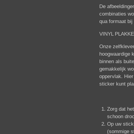
De afbeeldingen
combinaties wo
qua formaat bij
VINYL PLAKKE
Onze zelfkleven
hoogwaardige kw
binnen als buit
gemakkelijk wo
oppervlak. Hier
sticker kunt pl
Zorg dat he
schoon droog
Op uw sticke
(sommige st