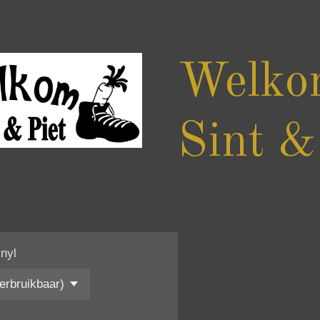
Welko
Sint &
inyl