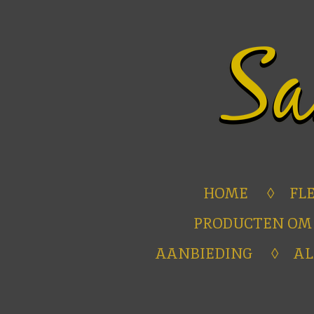
Ga
direct
naar
de
hoofdinhoud
HOME
FL
PRODUCTEN OM
AANBIEDING
A