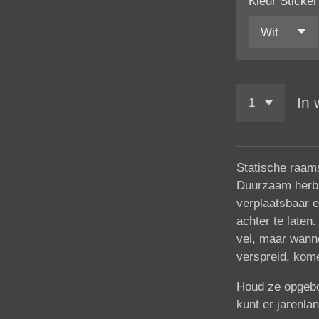
Kleur Sticker
In
Statische raams
Duurzaam herbr
verplaatsbaar e
achter te laten
vel, maar wann
verspreid, kome
Houd ze opgebo
kunt er jarenla