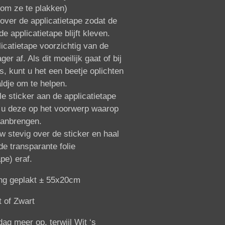
 om ze te plakken)
 over de applicatietape zodat de
de applicatietape blijft kleven.
icatietape voorzichtig van de
er af. Als dit moeilijk gaat of bij
ls, kunt u het een beetje oplichten
ldje om te helpen.
e sticker aan de applicatietape
kt u deze op het voorwerp waarop
aanbrengen.
w stevig over de sticker en haal
de transparante folie
ape) eraf.
ng geplakt ± 55x20cm
 of Zwart
dag meer op, terwijl Wit ‘s