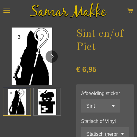
Ga
direct
naar
de
Sint en/of
hoofdinhoud
Piet
€ 6,95
Afbeelding sticker
Statisch of Vinyl