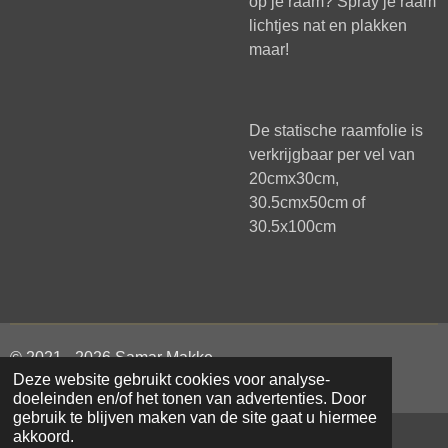
op je raam? Spray je raam
lichtjes nat en plakken
maar!
De statische raamfolie is
verkrijgbaar per vel van
20cmx30cm,
30.5cmx50cm of
30.5x100cm
© 2021 - 2026 Samar Makke
Deze website gebruikt cookies voor analyse-
Powered by
JouwWeb
doeleinden en/of het tonen van advertenties. Door
gebruik te blijven maken van de site gaat u hiermee
akkoord.