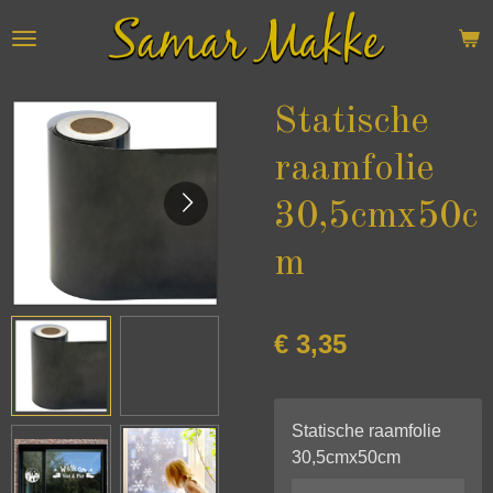
Ga
direct
naar
de
Statische
hoofdinhoud
raamfolie
30,5cmx50c
m
€ 3,35
Statische raamfolie
30,5cmx50cm