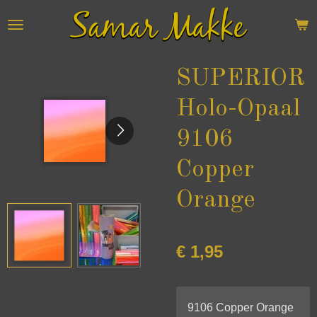
Ga
direct
naar
de
SUPERIOR
hoofdinhoud
Holo-Opaal
9106
Copper
Orange
€ 1,95
9106 Copper Orange