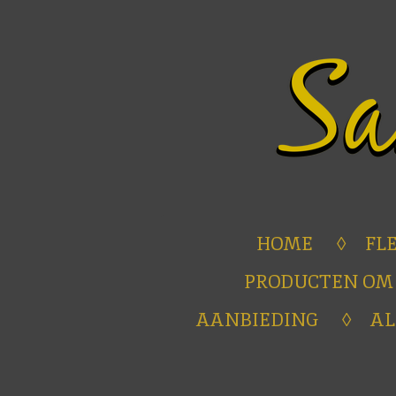
Ga
direct
naar
de
hoofdinhoud
HOME
FL
PRODUCTEN OM
AANBIEDING
A