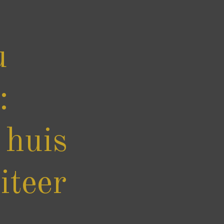
u
:
 huis
iteer