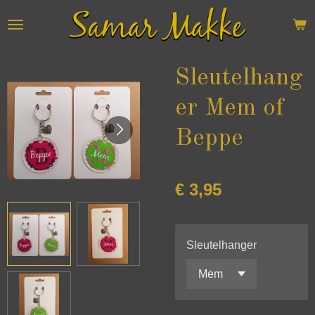
Ga
direct
naar
de
Sleutelhang
hoofdinhoud
er Mem of
Beppe
€ 3,95
Sleutelhanger