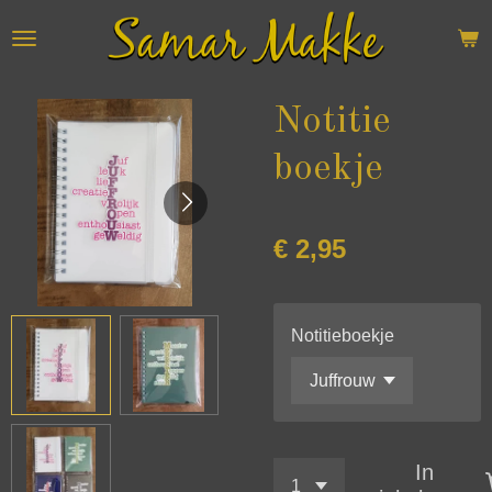
Ga
direct
naar
de
Notitie
hoofdinhoud
boekje
€ 2,95
Notitieboekje
In