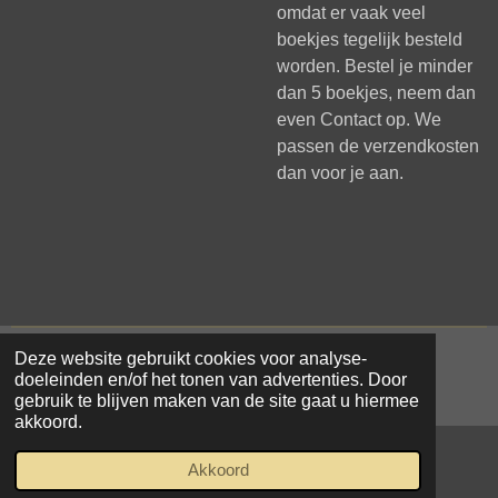
omdat er vaak veel
boekjes tegelijk besteld
worden. Bestel je minder
dan 5 boekjes, neem dan
even
Contact
op. We
passen de verzendkosten
dan voor je aan.
Deze website gebruikt cookies voor analyse-
© 2021 - 2026 Samar Makke
doeleinden en/of het tonen van advertenties. Door
Powered by
JouwWeb
gebruik te blijven maken van de site gaat u hiermee
akkoord.
Akkoord