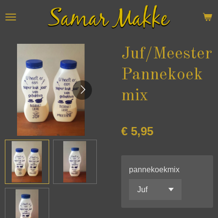
Ga
direct
naar
de
Juf/Meester
hoofdinhoud
Pannekoek
mix
€ 5,95
pannekoekmix