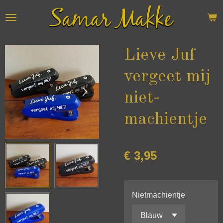
Ga
direct
naar
de
Lieve Juf
hoofdinhoud
vergeet mij
niet-
machientje
€ 3,95
Nietmachientje