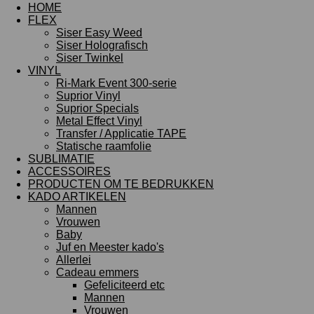
HOME
FLEX
Siser Easy Weed
Siser Holografisch
Siser Twinkel
VINYL
Ri-Mark Event 300-serie
Suprior Vinyl
Suprior Specials
Metal Effect Vinyl
Transfer / Applicatie TAPE
Statische raamfolie
SUBLIMATIE
ACCESSOIRES
PRODUCTEN OM TE BEDRUKKEN
KADO ARTIKELEN
Mannen
Vrouwen
Baby
Juf en Meester kado's
Allerlei
Cadeau emmers
Gefeliciteerd etc
Mannen
Vrouwen