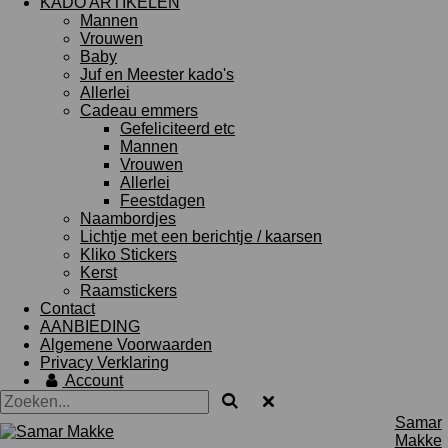
KADO ARTIKELEN
Mannen
Vrouwen
Baby
Juf en Meester kado's
Allerlei
Cadeau emmers
Gefeliciteerd etc
Mannen
Vrouwen
Allerlei
Feestdagen
Naambordjes
Lichtje met een berichtje / kaarsen
Kliko Stickers
Kerst
Raamstickers
Contact
AANBIEDING
Algemene Voorwaarden
Privacy Verklaring
Account
Samar
Makke