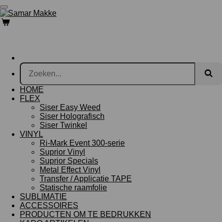
Ga
direct
naar
de
hoofdinhoud
HOME
FLEX
Siser Easy Weed
Siser Holografisch
Siser Twinkel
VINYL
Ri-Mark Event 300-serie
Suprior Vinyl
Suprior Specials
Metal Effect Vinyl
Transfer / Applicatie TAPE
Statische raamfolie
SUBLIMATIE
ACCESSOIRES
PRODUCTEN OM TE BEDRUKKEN