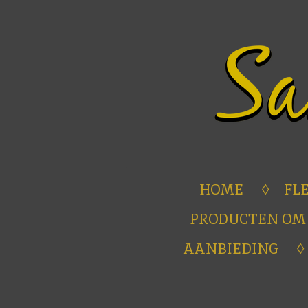
Ga
direct
naar
de
hoofdinhoud
HOME
FL
PRODUCTEN OM
AANBIEDING